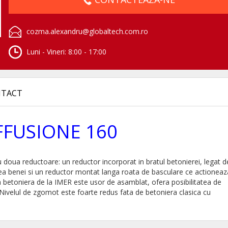
cozma.alexandru@globaltech.com.ro
Luni - Vineri: 8:00 - 17:00
TACT
IFFUSIONE 160
doua reductoare: un reductor incorporat in bratul betonierei, legat d
rea benei si un reductor montat langa roata de basculare ce actioneaz
a betoniera de la IMER este usor de asamblat, ofera posibilitatea de
Nivelul de zgomot este foarte redus fata de betoniera clasica cu