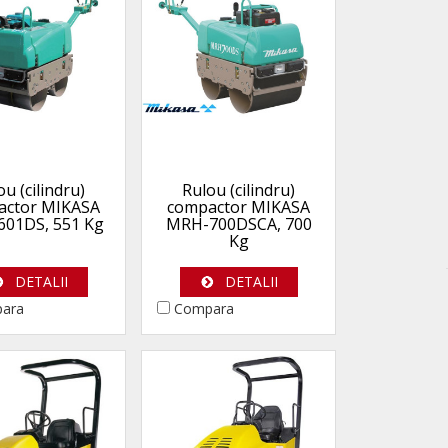
ou (cilindru)
Rulou (cilindru)
actor MIKASA
compactor MIKASA
01DS, 551 Kg
MRH-700DSCA, 700
Kg
DETALII
DETALII
ara
Compara