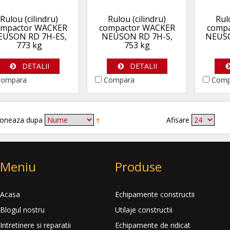
Rulou (cilindru)
Rulou (cilindru)
Rul
ompactor WACKER
compactor WACKER
comp
EUSON RD 7H-ES,
NEUSON RD 7H-S,
NEUSO
773 kg
753 kg
DETALII
DETALII
ompara
Compara
Comp
oneaza dupa
Afisare
Meniu
Produse
Acasa
Echipamente constructii
Blogul nostru
Utilaje constructii
Intretinere si reparatii
Echipamente de ridicat