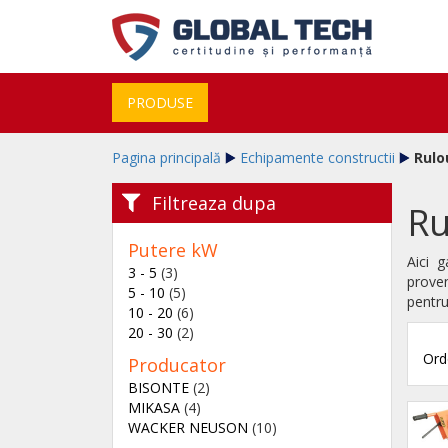
PRODUSE
Pagina principală
Echipamente constructii
Rulo
Filtreaza dupa
Ru
Putere kW
Aici 
3 - 5
(3)
prove
5 - 10
(5)
pentru
10 - 20
(6)
20 - 30
(2)
Ord
Producator
BISONTE
(2)
MIKASA
(4)
WACKER NEUSON
(10)