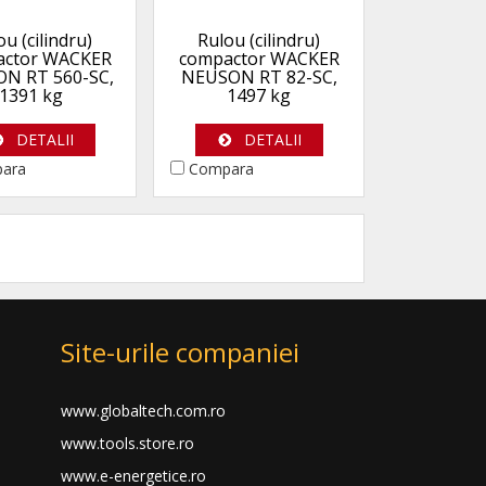
ou (cilindru)
Rulou (cilindru)
actor WACKER
compactor WACKER
N RT 560-SC,
NEUSON RT 82-SC,
1391 kg
1497 kg
DETALII
DETALII
ara
Compara
Site-urile companiei
www.globaltech.com.ro
www.tools.store.ro
www.e-energetice.ro