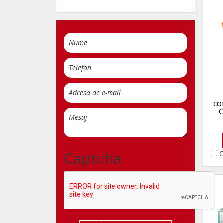
co
C
Captcha
C