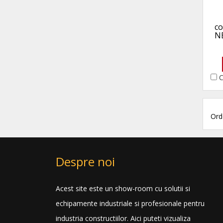
c
N
C
Ord
Despre noi
Acest site este un show-room cu solutii si
echipamente industriale si profesionale pentru
industria constructiilor. Aici puteti vizualiza