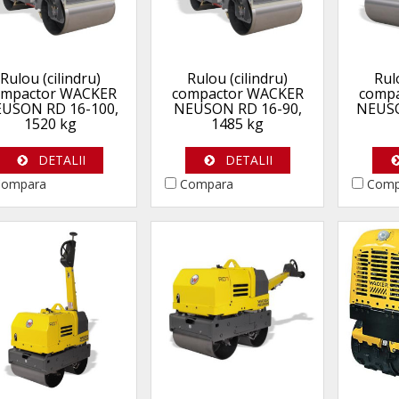
Rulou (cilindru)
Rulou (cilindru)
Rul
ompactor WACKER
compactor WACKER
comp
USON RD 16-100,
NEUSON RD 16-90,
NEUSO
1520 kg
1485 kg
DETALII
DETALII
ompara
Compara
Comp