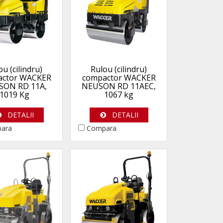
ou (cilindru)
Rulou (cilindru)
actor WACKER
compactor WACKER
SON RD 11A,
NEUSON RD 11AEC,
1019 Kg
1067 kg
DETALII
DETALII
ara
Compara