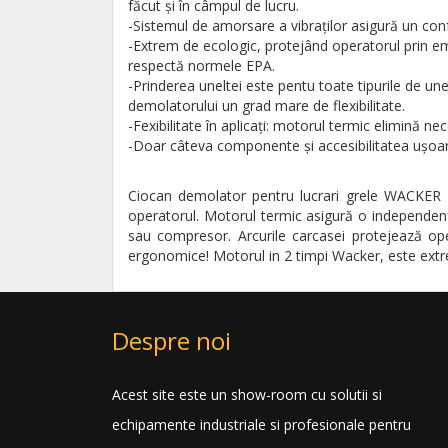
făcut și în câmpul de lucru.
-Sistemul de amorsare a vibraţilor asigură un confo
-Extrem de ecologic, protejând operatorul prin e
respectă normele EPA.
-Prinderea uneltei este pentu toate tipurile de un
demolatorului un grad mare de flexibilitate.
-Fexibilitate în aplicaţi: motorul termic elimină 
-Doar câteva componente şi accesibilitatea uşoară
Ciocan demolator pentru lucrari grele WACKER 
operatorul. Motorul termic asigură o independen
sau compresor. Arcurile carcasei protejează ope
ergonomice! Motorul in 2 timpi Wacker, este extre
Despre noi
Acest site este un show-room cu solutii si
echipamente industriale si profesionale pentru