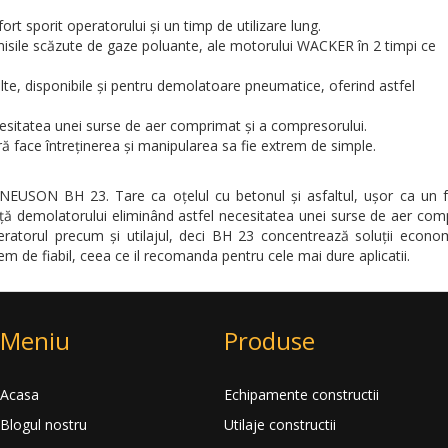
rt sporit operatorului și un timp de utilizare lung.
misile scăzute de gaze poluante, ale motorului WACKER în 2 timpi ce
elte, disponibile și pentru demolatoare pneumatice, oferind astfel
necesitatea unei surse de aer comprimat și a compresorului.
 face întreţinerea şi manipularea sa fie extrem de simple.
NEUSON BH 23. Tare ca oţelul cu betonul și asfaltul, ușor ca un f
ţă demolatorului eliminând astfel necesitatea unei surse de aer com
ratorul precum și utilajul, deci BH 23 concentrează soluţii econom
m de fiabil, ceea ce il recomanda pentru cele mai dure aplicatii.
Meniu
Produse
Acasa
Echipamente constructii
Blogul nostru
Utilaje constructii