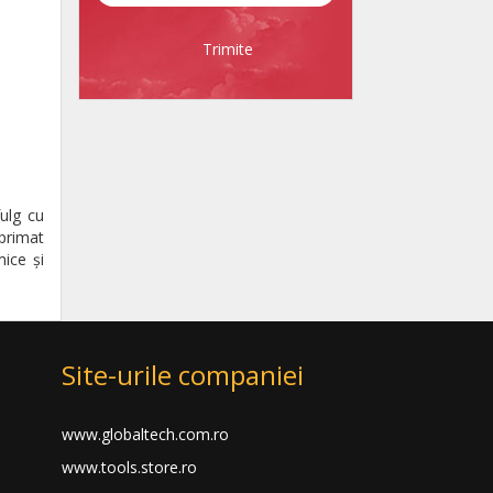
Trimite
ulg cu
primat
ice și
Site-urile companiei
www.globaltech.com.ro
www.tools.store.ro