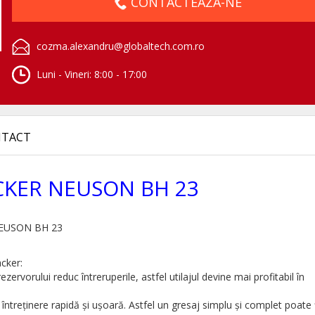
CONTACTEAZA-NE
cozma.alexandru@globaltech.com.ro
Luni - Vineri: 8:00 - 17:00
TACT
CKER NEUSON BH 23
 NEUSON BH 23
cker:
rvorului reduc întreruperile, astfel utilajul devine mai profitabil în
întreţinere rapidă și ușoară. Astfel un gresaj simplu și complet poate 