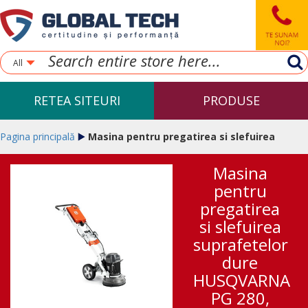
All
RETEA SITEURI
PRODUSE
Pagina principală
Masina pentru pregatirea si slefuirea
Masina
suprafetelor dure HUSQVARNA PG 280, 400V
pentru
pregatirea
si slefuirea
suprafetelor
dure
HUSQVARNA
PG 280,