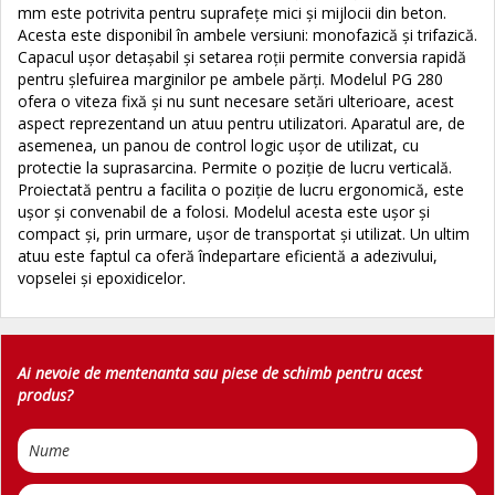
mm este potrivita pentru suprafețe mici și mijlocii din beton.
Acesta este disponibil în ambele versiuni: monofazică și trifazică.
Capacul ușor detașabil și setarea roții permite conversia rapidă
pentru șlefuirea marginilor pe ambele părți. Modelul PG 280
ofera o viteza fixă și nu sunt necesare setări ulterioare, acest
aspect reprezentand un atuu pentru utilizatori. Aparatul are, de
asemenea, un panou de control logic ușor de utilizat, cu
protectie la suprasarcina. Permite o poziție de lucru verticală.
Proiectată pentru a facilita o poziție de lucru ergonomică, este
ușor și convenabil de a folosi. Modelul acesta este ușor și
compact și, prin urmare, ușor de transportat și utilizat. Un ultim
atuu este faptul ca oferă îndepartare eficientă a adezivului,
vopselei și epoxidicelor.
Ai nevoie de mentenanta sau piese de schimb pentru acest
produs?