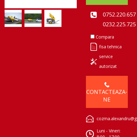
0752.220.657
0232.225.725
Compara
fisa tehnica
service
autorizat
CONTACTEAZA-
NE
cozma.alexandru@gl
Luni - Vineri:
8:00 - 17:00