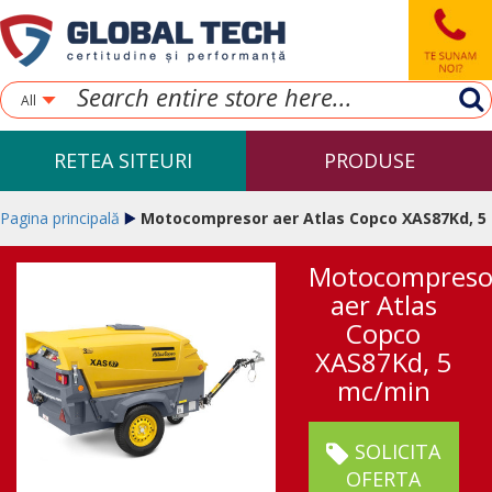
All
RETEA SITEURI
PRODUSE
Pagina principală
Motocompresor aer Atlas Copco XAS87Kd, 5
Motocompreso
mc/min
aer Atlas
Copco
XAS87Kd, 5
mc/min
SOLICITA
OFERTA