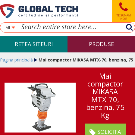
All
RETEA SITEURI
PRODUSE
Pagina principală
Mai compactor MIKASA MTX-70, benzina, 75
Mai
Kg
compactor
MIKASA
MTX-70,
benzina, 75
Kg
SOLICITA