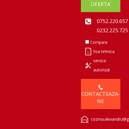
OFERTA
0752.220.657
0232.225.725
Compara
fisa tehnica
service
autorizat
CONTACTEAZA-
NE
cozma.alexandru@gl