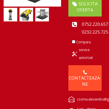
SOLICITA
OFERTA
0752.220.657
0232.225.725
Compara
service
autorizat
CONTACTEAZA-
NE
cozma.alexandru@gl
Luni - Vineri: