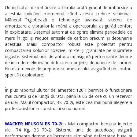
Un indicator de îmbâcsire a filtrului arată gradul de îmbâcsire a
acestuia indicând momentul când acesta trebuie schimbat.
Mânerul înglobează o tehnologie avansată, sitemul de
amortizare a vibraţilor la mână a operatorului asigurâd confort
în exploatare. Sistemul automat de oprire elimină perioadele de
mers în gol și reduce emisiile de carbon precum și depunerile
acestuia. Maiul compactor robust este proiectat pentru
compactarea solurilor coezive, mixte și granulate pe suprafeţe
înguste. Sistemul unic de autodozaj asigură performanţe demne
de încredere eliminând defectarea bujiei și depunerile de carbon.
Nu este nevoie de prepararea amestecului asigurând un confort
sporit în exploatare.
În plus raportul uluitor de amestec 120:1 permite o funcţionare
mai curată și de lungă durată, până la 65 de ore cu un rezervor
de ulei. Maiul compactor, BS 70-2i, este cea mai buna alegere a
profesionistilor in constructii si nu numai.
WACKER NEUSON BS 70-2i
- Mai compactor benzina injectie
ulei, 74 Kg, BS 70-2i. Sistemul unic de autodozaj asigură
performanţe demne de încredere eliminând defectarea bujiei și