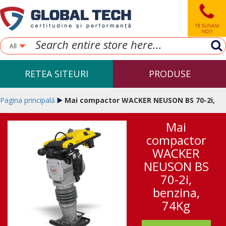
All
RETEA SITEURI
PRODUSE
Pagina principală
Mai compactor WACKER NEUSON BS 70-2i,
Mai
benzina, 74Kg
compactor
WACKER
NEUSON BS
70-2i,
benzina,
74Kg