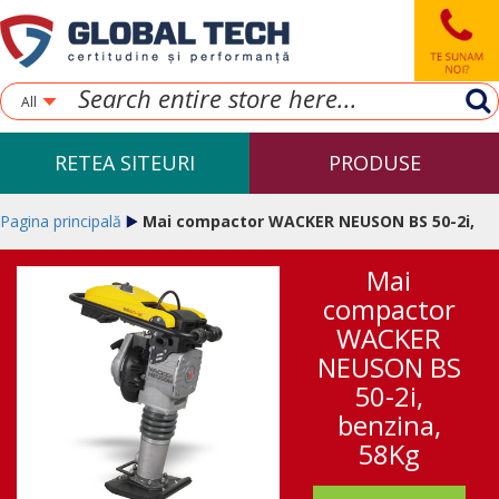
All
RETEA SITEURI
PRODUSE
Pagina principală
Mai compactor WACKER NEUSON BS 50-2i,
Mai
benzina, 58Kg
compactor
WACKER
NEUSON BS
50-2i,
benzina,
58Kg