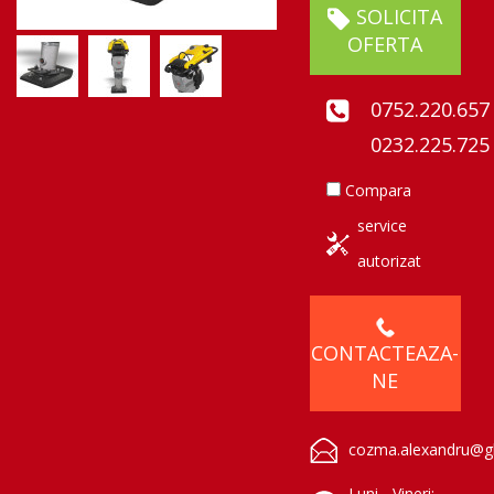
SOLICITA
OFERTA
0752.220.657
0232.225.725
Compara
service
autorizat
CONTACTEAZA-
NE
cozma.alexandru@gl
Luni - Vineri: