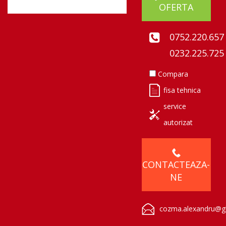
OFERTA
0752.220.657
0232.225.725
Compara
fisa tehnica
service
autorizat
CONTACTEAZA-
NE
cozma.alexandru@gl