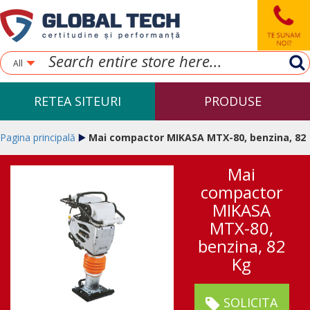
All
RETEA SITEURI
PRODUSE
Pagina principală
Mai compactor MIKASA MTX-80, benzina, 82
Mai
Kg
compactor
MIKASA
MTX-80,
benzina, 82
Kg
SOLICITA