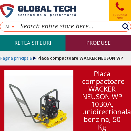
All
RETEA SITEURI
PRODUSE
Pagina principală
Placa compactoare WACKER NEUSON WP
Placa
1030A, unidirectionala, benzina, 50 Kg
compactoare
WACKER
NEUSON WP
1030A,
unidirectionala
benzina, 50
Kg