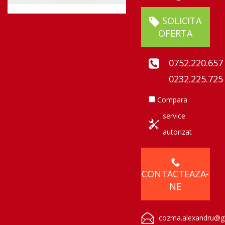
SOLICITA
OFERTA
0752.220.657
0232.225.725
Compara
service
autorizat
CONTACTEAZA-
NE
cozma.alexandru@gl