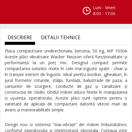
Luni - Vineri:
8:00 - 17:00
DESCRIERE
DETALII TEHNICE
Placa compactoare unidirectionala, benzina, 50 Kg, WP 1030A
Aceste plăci vibratoare Wacker Neuson oferă funcţionalitate şi
performanţă la un preţ mic. Designul compact permite
compactarea solurilor mixte în cele mai inguste spatii - chiar şi
în tranşee extrem de înguste. Ideal pentru borduri, jgheaburi, în
jurul formelor rotunde, stâlpi, fundaţii, balustrade de paza, a
şanţurilor de scurgere, conducte de gaz şi canalizare şi
construcţia de clădiri. Ghidul mâner aduce fineţe în manipularea
şi uşurinţa operatorului. Aceste plăci sunt optime pentru o
varietate de aplicaţii de compactare datorită vitezei mari de
avans şi manevrabilitatii simple.
Design nou si sistemul "low-vibraţii" din mâner îmbunătătesc
confortul operatorului şi minimizează oboseala. Cureaua este