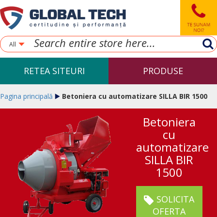
All
RETEA SITEURI
PRODUSE
Pagina principală
Betoniera cu automatizare SILLA BIR 1500
Betoniera
cu
automatizare
SILLA BIR
1500
SOLICITA
OFERTA