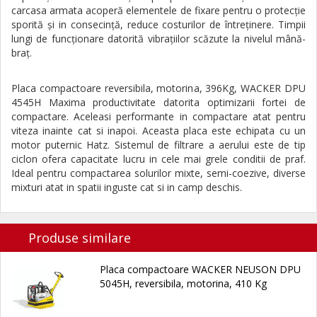
carcasa armata acoperă elementele de fixare pentru o protecţie
sporită şi in consecinţă, reduce costurilor de întreţinere. Timpii
lungi de funcţionare datorită vibraţiilor scăzute la nivelul mână-
braţ.
Placa compactoare reversibila, motorina, 396Kg, WACKER DPU
4545H Maxima productivitate datorita optimizarii fortei de
compactare. Aceleasi performante in compactare atat pentru
viteza inainte cat si inapoi. Aceasta placa este echipata cu un
motor puternic Hatz. Sistemul de filtrare a aerului este de tip
ciclon ofera capacitate lucru in cele mai grele conditii de praf.
Ideal pentru compactarea solurilor mixte, semi-coezive, diverse
mixturi atat in spatii inguste cat si in camp deschis.
Produse similare
Placa compactoare WACKER NEUSON DPU
5045H, reversibila, motorina, 410 Kg