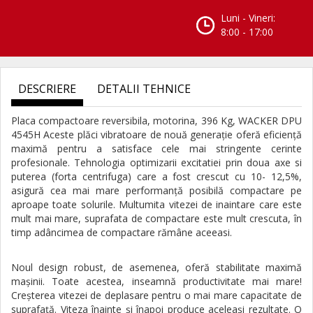
Luni - Vineri:
8:00 - 17:00
DESCRIERE
DETALII TEHNICE
Placa compactoare reversibila, motorina, 396 Kg, WACKER DPU
4545H Aceste plăci vibratoare de nouă generaţie oferă eficienţă
maximă pentru a satisface cele mai stringente cerinte
profesionale. Tehnologia optimizarii excitatiei prin doua axe si
puterea (forta centrifuga) care a fost crescut cu 10- 12,5%,
asigură cea mai mare performanţă posibilă compactare pe
aproape toate solurile. Multumita vitezei de inaintare care este
mult mai mare, suprafata de compactare este mult crescuta, în
timp adâncimea de compactare rămâne aceeasi.
Noul design robust, de asemenea, oferă stabilitate maximă
maşinii. Toate acestea, inseamnă productivitate mai mare!
Creşterea vitezei de deplasare pentru o mai mare capacitate de
suprafaţă. Viteza înainte şi înapoi produce aceleaşi rezultate. O