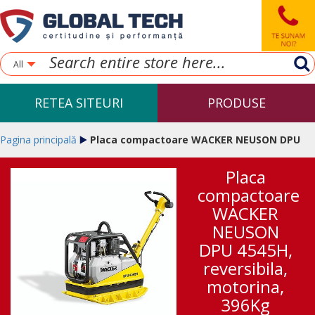
All
RETEA SITEURI
PRODUSE
Pagina principală
Placa compactoare WACKER NEUSON DPU
Placa
4545H, reversibila, motorina, 396Kg
compactoare
WACKER
NEUSON
DPU 4545H,
reversibila,
motorina,
396Kg