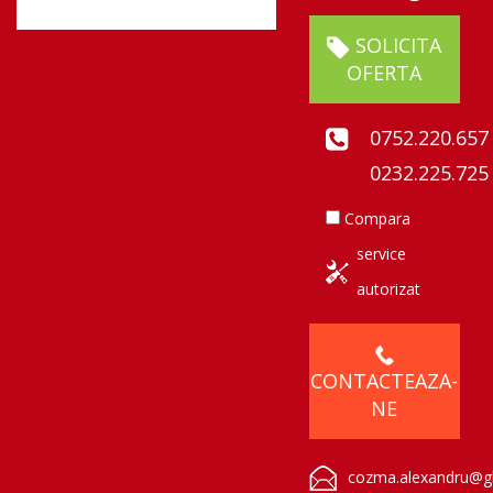
SOLICITA
OFERTA
0752.220.657
0232.225.725
Compara
service
autorizat
CONTACTEAZA-
NE
cozma.alexandru@gl