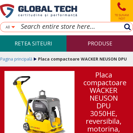
All
RETEA SITEURI
PRODUSE
Pagina principală
Placa compactoare WACKER NEUSON DPU
Placa
3050HE, reversibila, motorina, 206 Kg
compactoare
WACKER
NEUSON
DPU
3050HE,
reversibila,
motorina,