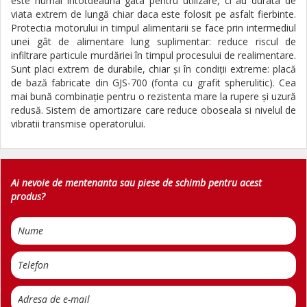
este numai întotdeauna gata pentru utilizare, ci au durata de
viata extrem de lungă chiar daca este folosit pe asfalt fierbinte.
Protectia motorului in timpul alimentarii se face prin intermediul
unei gât de alimentare lung suplimentar: reduce riscul de
infiltrare particule murdăriei în timpul procesului de realimentare.
Sunt placi extrem de durabile, chiar şi în condiţii extreme: placă
de bază fabricate din GJS-700 (fonta cu grafit spherulitic). Cea
mai bună combinaţie pentru o rezistenta mare la rupere şi uzură
redusă. Sistem de amortizare care reduce oboseala si nivelul de
vibratii transmise operatorului.
Ai nevoie de mentenanta sau piese de schimb pentru acest
produs?